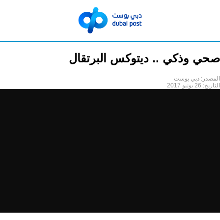
صحي وذكي .. ديتوكس البرتقال
المصدر:
دبي بوست
التاريخ:
26 يونيو 2017