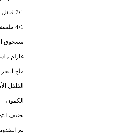
2/1 فلفل أخضر حار
4/1 ملعقة صغيرة من:
مسحوق ا
غارام ماسا
ملح البحر
الفلفل الأ
الكمون
نضيف التو
ثم البقدو