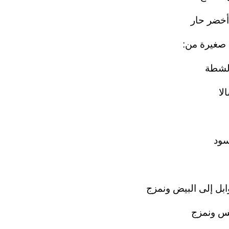
لشطة
لا
سود
ابل إلى البيض ونمزج
نس ونمزج