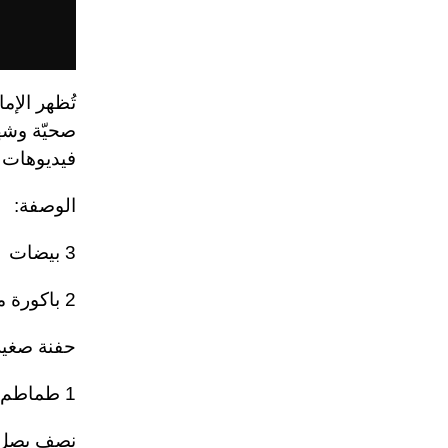
تُظهر الإما
صحيّة وشهي
فيديوهات م
الوصفة:
3 بيضات
2 باكورة مفرومة
حفنة صغير
1 طماطم صغيرة مُقطّعة
نصف بصل م