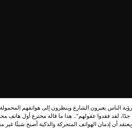
ؤية الناس يعبرون الشارع وينظرون إلى هواتفهم المحمولة،
ًا جدًا، لقد فقدوا عقولهم".. هذا ما قاله مخترع أول هاتف م