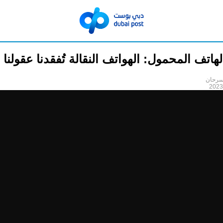
هاتف المحمول: الهواتف النقالة تُفقدنا عقولنا
سرحان