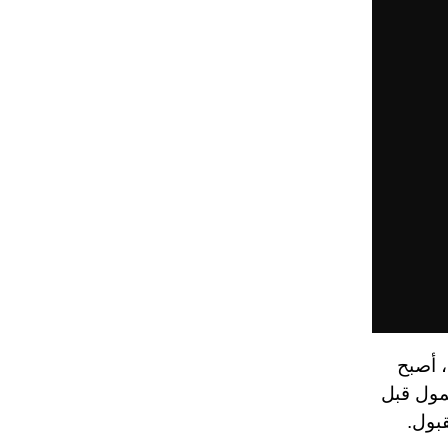
 أصبح
حمول قبل