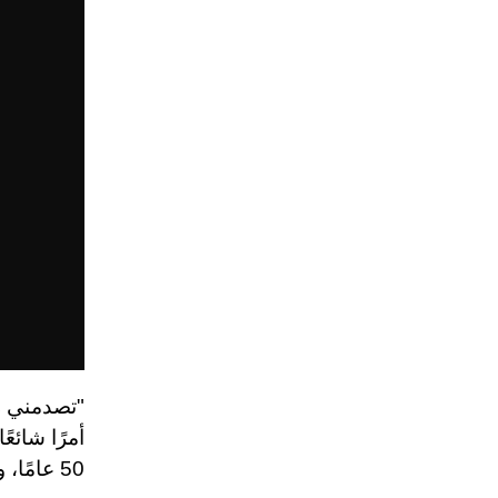
"تصدمني ر
أمرًا شائع
50 عامًا، ويعتقد أن إدمان الهواتف المتحركة والذكية أصبح شيئًا غير مقبول.