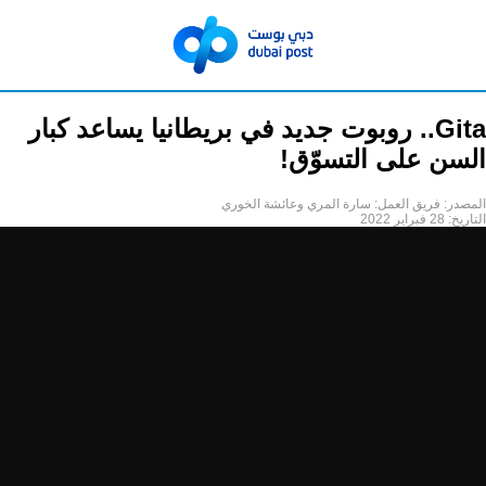
Gita.. روبوت جديد في بريطانيا يساعد كبار
السن على التسوّق!
المصدر:
فريق العمل: سارة المري وعائشة الخوري
التاريخ:
28 فبراير 2022