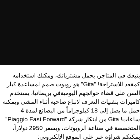
يتبعك في المتاجر، يحمل مشترياتك، ومكنك استخدامه
كمقعد للاستراحة! "Gita" هو روبوت صمم لمساعدة كبار
السن على قضاء حوائجهم اليوميةفي بريطانيا، يستخدم
كاميرات بتقنيات التعرف لاتباع صاحبه أثناء المشي ويمكنه
حمل ما يصل إلى 18 كيلوجراماً من البضائع لمدة 4
ساعات! Gita من ابتكار شركة "Piaggio Fast Forward"
المتخصصة في صناعة الروبوتات، وبسعر 2950 دولاراً،
يمكنكم شراؤه عبر على الموقع الإلكتروني: