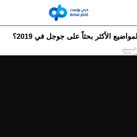
واضيع الأكثر بحثاً على جوجل في 2019؟
السميطي