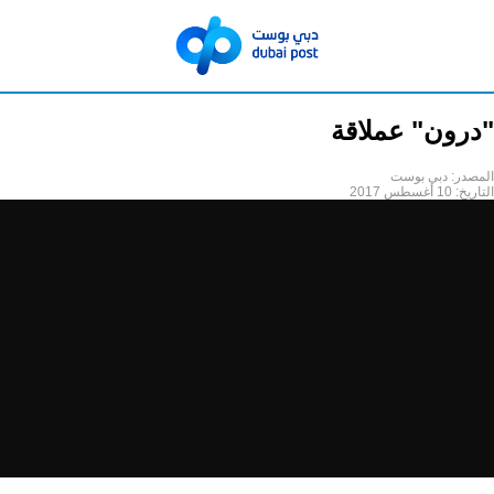
"درون" عملاقة
المصدر:
دبي بوست
التاريخ:
10 أغسطس 2017