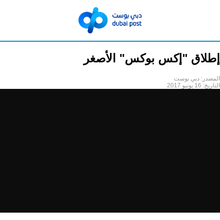
إطلاق "إكس بوكس" الأصغر
المصدر:
دبي بوست
التاريخ:
16 يونيو 2017