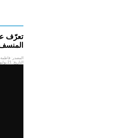
تعرّف ع
المنسف
المصدر:
فاطمة 
التاريخ:
21 يوليو 2023