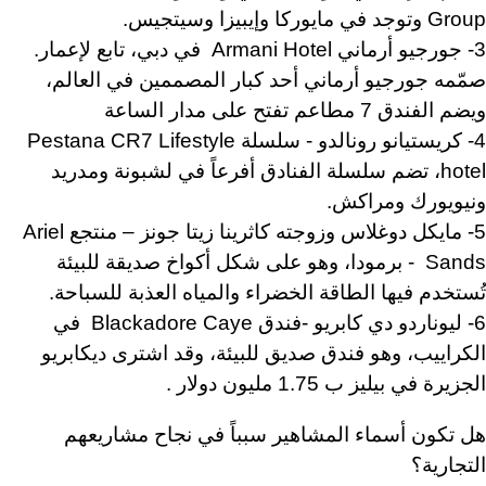
Group وتوجد في مايوركا وإيبيزا وسيتجيس.
3- جورجيو أرماني Armani Hotel في دبي، تابع لإعمار.
صمّمه جورجيو أرماني أحد كبار المصممين في العالم،
ويضم الفندق 7 مطاعم تفتح على مدار الساعة
4- كريستيانو رونالدو - سلسلة Pestana CR7 Lifestyle
hotel، تضم سلسلة الفنادق أفرعاً في لشبونة ومدريد
ونيويورك ومراكش.
5- مايكل دوغلاس وزوجته كاثرينا زيتا جونز – منتجع Ariel
Sands - برمودا، وهو على شكل أكواخ صديقة للبيئة
تُستخدم فيها الطاقة الخضراء والمياه العذبة للسباحة.
6- ليوناردو دي كابريو -فندق Blackadore Caye في
الكراييب، وهو فندق صديق للبيئة، وقد اشترى ديكابريو
الجزيرة في بيليز ب 1.75 مليون دولار .
هل تكون أسماء المشاهير سبباً في نجاح مشاريعهم
التجارية؟