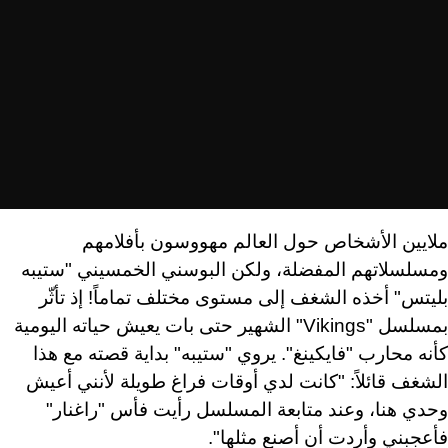
ملايين الأشخاص حول العالم مهووسون بأفلامهم
ومسلسلاتهم المفضلة، ولكن البوسني الخمسيني "ستيبه
بليتس" أخذه الشغف إلى مستوى مختلف تماماً! إذ تأثّر
بمسلسل "Vikings" الشهير حتى بات يعيش حياته اليومية
كأنه محارب "فايكينغ". يروي "ستيبه" بداية قصته مع هذا
الشغف قائلاً: "كانت لدي أوقات فراغ طويلة لأنني أعيش
وحدي هنا، وعند متابعة المسلسل رأيت فأس "راغنار"
فأعجبني وأردت أن أصنع مثلها".