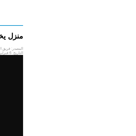
منزل يختفي 
المصدر:
فريق ا
التاريخ:
6 فبراير 2022