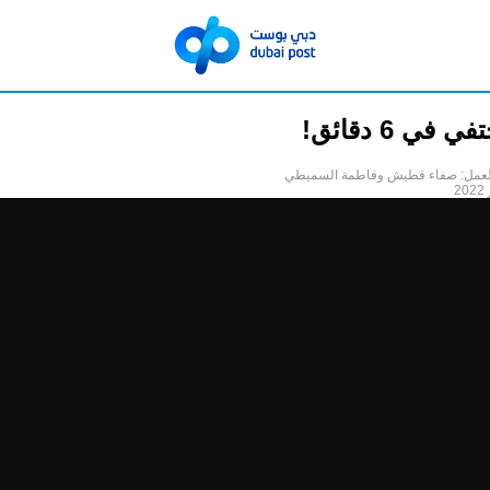
في 6 دقائق!
لعمل: صفاء قطيش وفاطمة السميطي