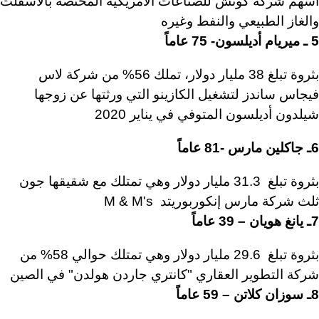
أسهم شركة كوتش للصناعات الأمريكية المختصة بالأسفلت
والغاز الطبيعي والنفط وغيره
5 ـ ميريام أديلسون- 75 عاماً
بثروة تبلغ 38 مليار دولار، تملك 56% من شركة لاس
فيجاس ساندز لتشغيل الكازينو التي ورثتها عن زوجها
شيلدون أديلسون المتوفي في يناير 2020
6ـ جاكلين مارس -81 عاماً
بثروة تبلغ 31.3 مليار دولار وهي تمتلك مع شقيقها جون
ثلث شركة مارس إنكوربوريتد M & M's
7ـ يانغ هويان – 39 عاماً
بثروة تبلغ 29.6 مليار دولار وهي تمتلك حوالي 58% من
شركة التطوير العقاري "كانتري جاردن هولدن" في الصين
8ـ سوزان كلاتن – 59 عاماً