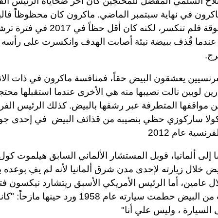
لاح السلمي المفضل للمحتجين كان آخر ضحاياه الرئيس ال
ماكرون في نهاية سبتمبر الماضي. ماكرون كان محظوظاً فال
كانت مسلوقة فلم تنكسر، لكنه كان أقل حظاً في 2017 ف
ت عندما قُذف ببيضة نيئة أصابت الهدف وانكسرت على رأسه
ج.
فرنسيين يعشقون البيض حقاً، فمنافسة ماكرون في ذات الان
ارين لوبين نالت نصيبها منه هي الأخرى عندما استقبلها محت
 مواقفها المتطرفة عبر رشقها بالبيض. كذلك الرئيس الف
كولا ساركوزي حظي بنصيبه من قذائف البيض في إحدى جول
رنسية عام 2012
إلى ألمانيا، قوبل المستشار الألماني السابق هيلموت كول
بالبيض خلال زيارته لإحدى مدن شرق ألمانيا لأنه لم يفِ بوعده 
لال عامين، أما الرئيس الأمريكي الأسبق ريتشارد نيكسون 
لمقذوفات من البيض حطمت سيارته عام 1958 ورد حينها م
السيارة ، وليس علي أنا"