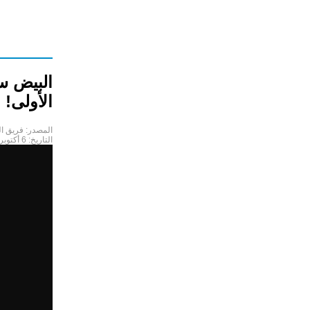
البيض س
الأولى!
المصدر:
فريق ا
التاريخ:
6 أكتوبر 2021