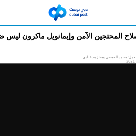
لاح المحتجين الآمن وإيمانويل ماكرون ليس ض
لعمل: محمد العمصي ومخزوم عبادي