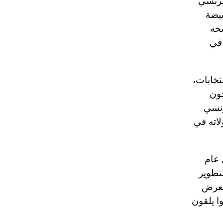
فرنسي
بيضة
ي فترة ترشحه
 في
تخابات،
جون
رنسي
اته في
 عام
بتطوير
فتعرض
ازحاً: "كانوا يلقون