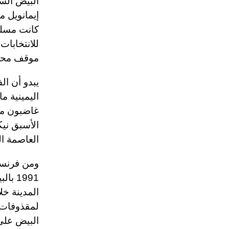
البيض الس
إيمانويل 
للانتخابا
موقف محر
يبدو أن ال
اليمينية م
غاضبون من
الأسبق ني
العاصمة الف
ومن فرنسا 
1991 
المدينة خ
البيض على 