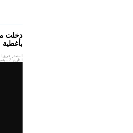
دخلت موس
بأغطية ا
المصدر:
فريق ا
التاريخ:
2 سبتمبر 2021