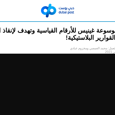
وعة غينيس للأرقام القياسية وتهدف لإنقاذ ال
لقوارير البلاستيكية!
لعمل: محمد العمصي ومخزوم عبادي