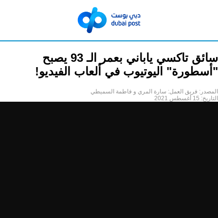
سائق تاكسي ياباني بعمر الـ 93 يصبح
"أسطورة" اليوتيوب في ألعاب الفيديو!
المصدر:
فريق العمل: سارة المري و فاطمة السميطي
التاريخ:
15 أغسطس 2021