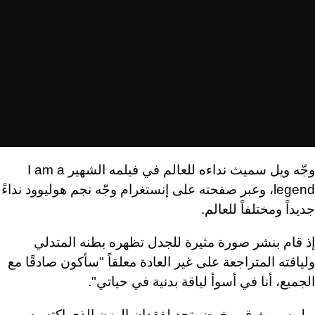
وجّه ويل سميث نداءه للعالم في فيلمه الشهير
I am a
legend
، وعبر صفحته على إنستغرام وجّه نجم هوليوود نداءً
جديداً ومختلفاً للعالم.
إذ قام بنشر صورة مثيرة للجدل تظهره بطنه المتدلي
ولياقته المتراجعة على غير العادة معلقاً "سأكون صادقًا مع
الجميع، أنا في أسوأ لياقة بدنية في حياتي".
ويل سميث قرر خوض تحدٍ لفقدان الوزن الذي اكتسبه