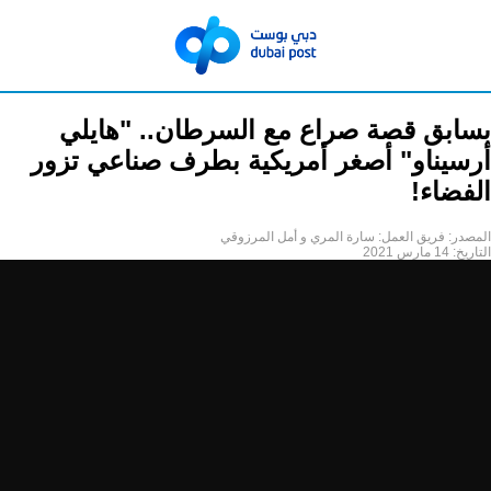
بسابق قصة صراع مع السرطان.. "هايلي
أرسيناو" أصغر أمريكية بطرف صناعي تزور
الفضاء!
المصدر:
فريق العمل: سارة المري و أمل المرزوقي
التاريخ:
14 مارس 2021