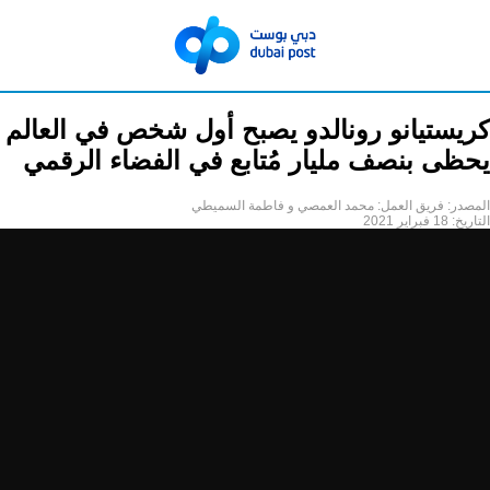
كريستيانو رونالدو يصبح أول شخص في العالم
يحظى بنصف مليار مُتابع في الفضاء الرقمي
المصدر:
فريق العمل: محمد العمصي و فاطمة السميطي
التاريخ:
18 فبراير 2021