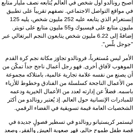
أصبح رونالدو أول شخص في العالم يُتابعه نصف مليار متابع
في مواقع التواصل الاجتماعي. نصفهم تقريباً على تطبيق
إنستغرام الذي يتابعه عليه 252 مليون شخص، يليه 125
مليون متابع على فيسبوك و55 مليون متابع على تويتر.
إضافةً إلى 6.22 مليون شخص يتابعون النجم البرتغالي عبر
"جوجل بلّس".
الأمر ليس مُستغرباً، فرونالدو تجاوَز مكانة نجم كرة القدم
الموهوب لآفاق أخرى. فهو رجل أعمال ناجح جداً تمكّن من
أن يصنع من نفسه علامة تجارية عالمية، بامتلاكه مجموعة
من الأعمال الناجحة كسلسلة من الفنادق وخطوط للأزياء
باسمه. فضلاً عن إدارته لعدد من الأعمال الخيرية ودعمه
للمبادرات الإنسانية حول العالم. إذ يُعتبر رونالدو من أكثر
الشخصيات العامة قيمة تسويقية في الفضاء الرقمي.
ليستمر كريستيانو رونالدو في تسطير فصولٍ جديدة في
قصة طفلٍ طموحٍ حالم، قهر صعوبة العيش والفقر، وصعد