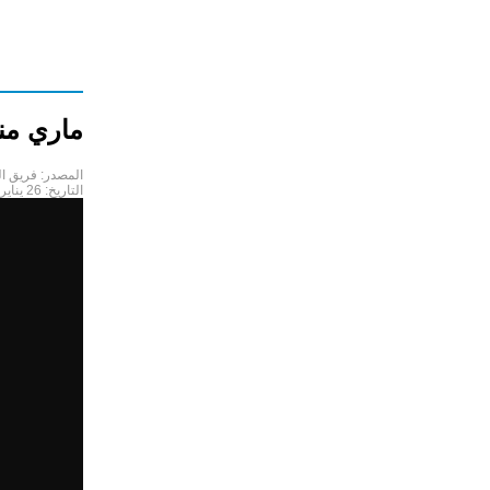
ماري من
المصدر:
فريق ا
التاريخ:
26 يناير 2021