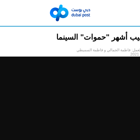
يب أشهر "حموات" السينما
لعمل: فاطمة الجمالي و فاطمة السميطي