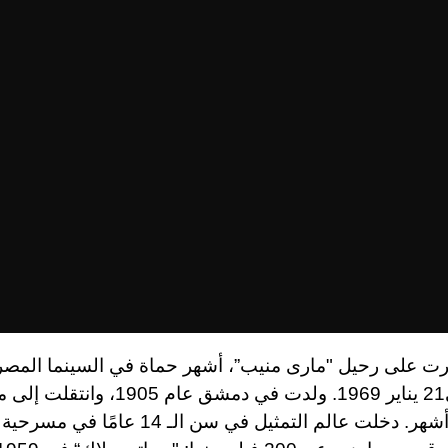
مرت على رحيل "مارى منيب”، أشهر حماة في السينما المصري
توفيت في21 يناير 1969. ولدت في دمشق عام 905
عمر الـ 6 أشهر. دخلت عالم التمثيل في سن الـ 14 عا