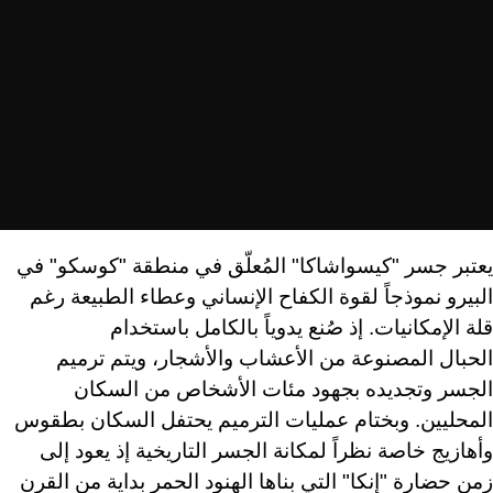
يعتبر جسر "كيسواشاكا" المُعلّق في منطقة "كوسكو" في
البيرو نموذجاً لقوة الكفاح الإنساني وعطاء الطبيعة رغم
قلة الإمكانيات. إذ صُنع يدوياً بالكامل باستخدام
الحبال المصنوعة من الأعشاب والأشجار، ويتم ترميم
الجسر وتجديده بجهود مئات الأشخاص من السكان
المحليين. وبختام عمليات الترميم يحتفل السكان بطقوس
وأهازيج خاصة نظراً لمكانة الجسر التاريخية إذ يعود إلى
زمن حضارة "إنكا" التي بناها الهنود الحمر بداية من القرن