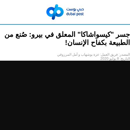
جسر "كيسواشاكا" المعلق في بيرو: صُنع من
الطبيعة بكفاح الإنسان!
المصدر:
فريق العمل: عزة بوشهاب و أمل المرزوقي
التاريخ:
8 يوليو 2020