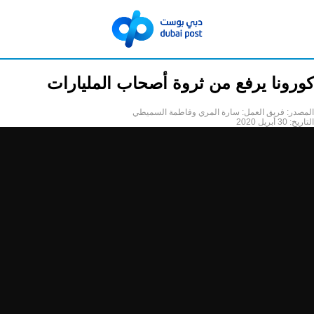
كورونا يرفع من ثروة أصحاب المليارات
المصدر:
فريق العمل: سارة المري وفاطمة السميطي
التاريخ:
30 أبريل 2020