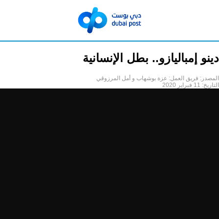
دينو إمباليازو.. بطل الإنسانية
المصدر:
فريق العمل: عزة بوشهاب و أمل المرزوقي
التاريخ:
11 فبراير 2020