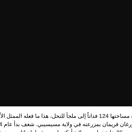
من مزرعة مساحتها 124 فداناً إلى ملجأ للنحل، هذا ما فعله الممثل
الشهير مورغا