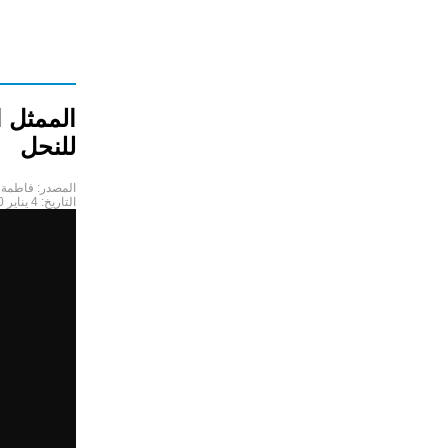
الممثل 
للنحل
المصدر:
فاطمة 
التاريخ:
4 يناير 2020