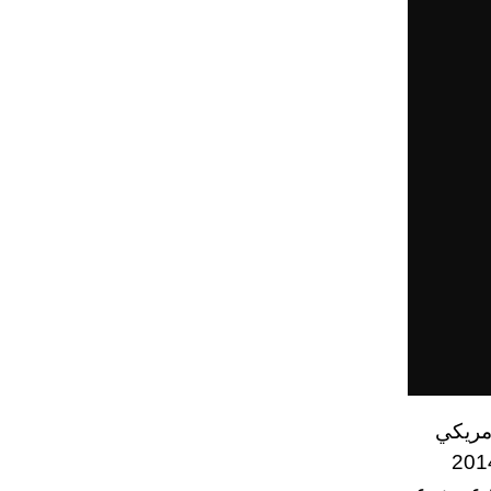
 الأمريكي
ن فريمان بمزرعته في ولاية مسيسيبي. شغف بدأ عام 2014