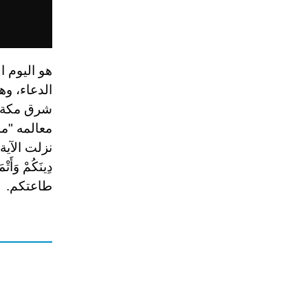
هو اليوم ا
معالمه "م
نزلت الآية ا
دِينَكُمْ وَأَ
طاعتكم.