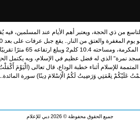
لتاسع من ذي الحجة، ويعتبر أهم الأيام عند المسلمين، فيه يُق
شرق مكة المكرمة، ومساحته 10.4 كلم2 ويبلغ
سجد نمرة" الذي له فضل عظيم في الإسلام، وبه يكتمل الحج
لمتممة للإسلام أثناء خطبة الوداع، قال تعالى (الْيَوْمَ أَكْمَلْتُ ل
تْمَمْتُ عَلَيْكُمْ نِعْمَتِي وَرَضِيتُ لَكُمُ الْإسْلامَ دِينًا) سورة المائدة
جميع الحقوق محفوظة © 2026 دبي للإعلام