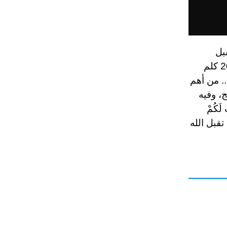
بل
الدعاء، وهو يوم المغفرة والعتق من النار.. يقع جبل عرفات على بعد 20 كلم
 ارتفاعه 65 مترًا تقريبًا.. من أهم
، وفيه
َكُمْ
.. تقبل الله