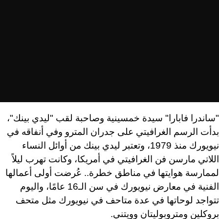
"ساندرا فابارا" سيدة خمسينية وصاحبة لقب "ليدي بينك"،
بدأت الرسم الغرافيتي على جدران المترو وفي أنفاقه في
نيويورك منذ 1979، وتعتبر ليدي بينك من أوائل النساء
اللاتي مارسن فن الغرافيتي في أمريكا، وكانت تهرب ليلاً
لممارسة هوايتها في مناطق خطرة.. عُرضت أولى أعمالها
الفنية في معارض نيويورك في سن الـ16 عامًا، واليوم
تتواجد لوحاتها في عدة متاحف في نيويورك مثل متحف
بروكلين ومتروبوليتان وويتني.