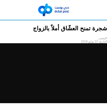
شجرة تمنح العشّاق أملاً بالزواج
المصدر:
التاريخ:
22 يوليو 2019