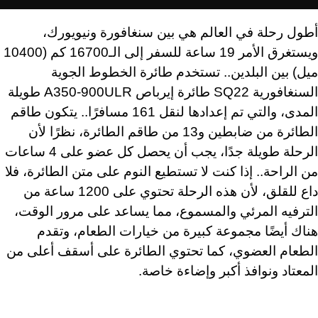
أطول رحلة في العالم هي بين سنغافورة ونيويورك،
ويستغرق الأمر 19 ساعة للسفر إلى الـ16700 كم (10400
ميل) بين البلدين.. تستخدم طائرة الخطوط الجوية
السنغافورية SQ22 طائرة إيرباص A350-900ULR طويلة
المدى، والتي تم إعدادها لنقل 161 مسافرًا.. يتكون طاقم
الطائرة من ضابطين و13 من طاقم الطائرة، نظرًا لأن
الرحلة طويلة جدًا، يجب أن يحصل كل عضو على 4 ساعات
من الراحة.. إذا كنت لا تستطيع النوم على متن الطائرة، فلا
داع للقلق، لأن هذه الرحلة تحتوي على 1200 ساعة من
الترفيه المرئي والمسموع، مما يساعد على مرور الوقت،
هناك أيضًا مجموعة كبيرة من خيارات الطعام، وتقدم
الطعام العضوي، كما تحتوي الطائرة على أسقف أعلى من
المعتاد ونوافذ أكبر وإضاءة خاصة.