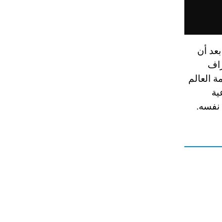
بعد أن
راف
ة العالم
ية
 نفسه.