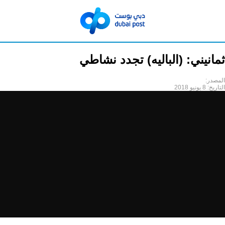
ثمانيني: (الباليه) تجدد نشاطي
المصدر:
التاريخ:
8 يونيو 2018