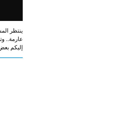
ينتظر المس
عارمة.. وت
إليكم بعض 