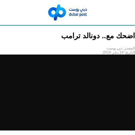
اضحك مع.. دونالد ترامب
المصدر:
دبي بوست
التاريخ:
19 يناير 2018