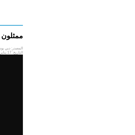
ممثلون 
المصدر:
دبي بو
التاريخ:
17 يناير 2018