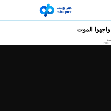
واجهوا الموت
ست