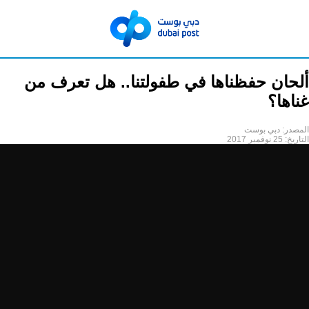
ألحان حفظناها في طفولتنا.. هل تعرف من
غناها؟
المصدر:
دبي بوست
التاريخ:
25 نوفمبر 2017