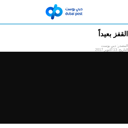
القفز بعيداً
المصدر:
دبي بوست
التاريخ:
13 أكتوبر 2017