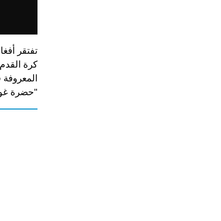
تفتقر أفغا
كرة القدم
"حضرة غول