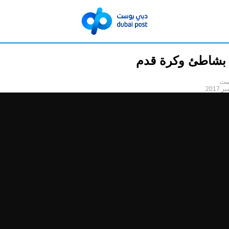
بشاطئ وكرة قدم
ست