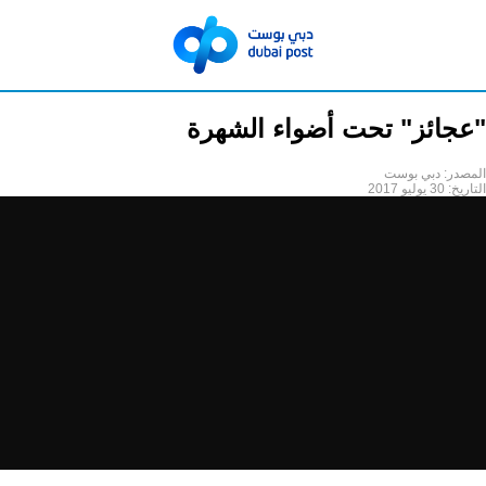
"عجائز" تحت أضواء الشهرة
المصدر:
دبي بوست
التاريخ:
30 يوليو 2017