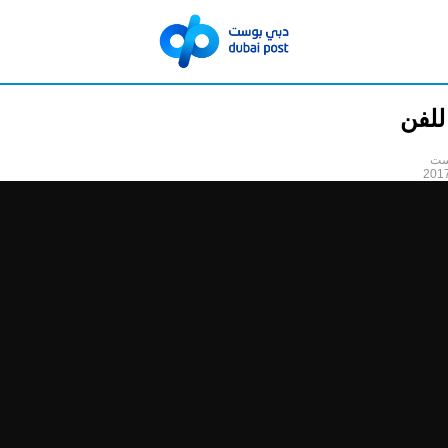
للفن
ست