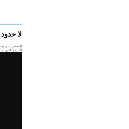
لا حدود 
المصدر:
دبي بو
التاريخ:
8 يونيو 2017