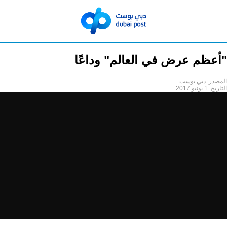
"أعظم عرض في العالم" وداعًا
المصدر:
دبي بوست
التاريخ:
1 يونيو 2017