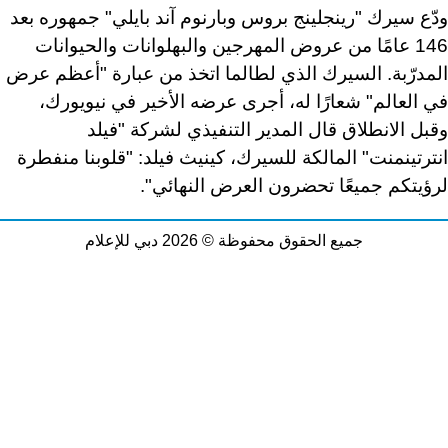
ودّع سيرك "رينجلينج بروس وبارنوم آند بايلي" جمهوره بعد
146 عامًا من عروض المهرجين والبهلوانات والحيوانات
المدرّبة. السيرك الذي لطالما اتخذ من عبارة "أعظم عرض
في العالم" شعارًا له، أجرى عرضه الأخير في نيويورك،
وقبل الانطلاق قال المدير التنفيذي لشركة "فيلد
انترتينمنت" المالكة للسيرك، كينيث فيلد: "قلوبنا منفطرة
لرؤيتكم جميعًا تحضرون العرض النهائي".
جميع الحقوق محفوظة © 2026 دبي للإعلام