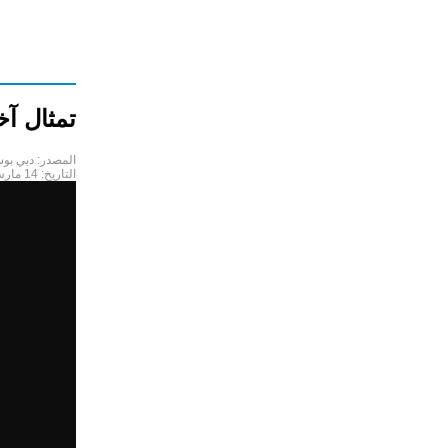
تمثال آخ
المصدر:
دبي بو
التاريخ:
14 مارس 2017