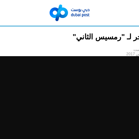
ر لـ "رمسيس الثاني"
ست