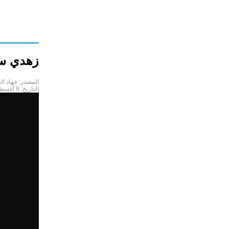
زهدي سر
المصدر:
جهاد ال
التاريخ:
8 أغسطس 2024