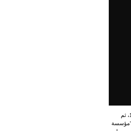
الإعلامي الإماراتي راشد الخرجي، تخرّج من جامعة الإمارات عام 1987، ثم
علام دبي" التي تحولت في عام 2004 إلى "مؤسسة