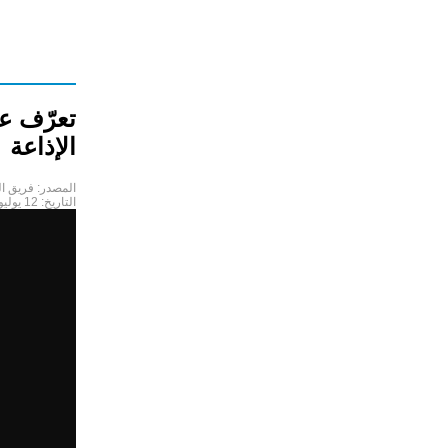
تعرّف ع
الإذاعة
المصدر:
فريق ال
التاريخ:
12 يوليو 2022