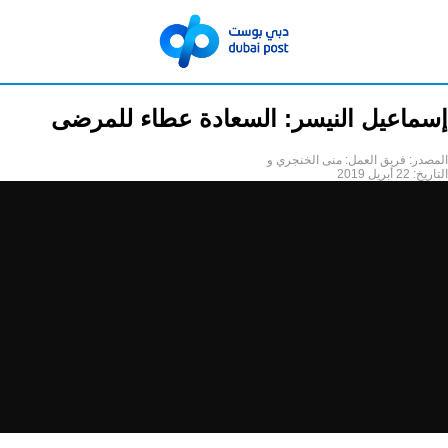
إسماعيل النيسر: السعادة عطاء للمرضى
المصدر:
فريق العمل: منى الخنجري و
التاريخ:
22 أبريل 2019