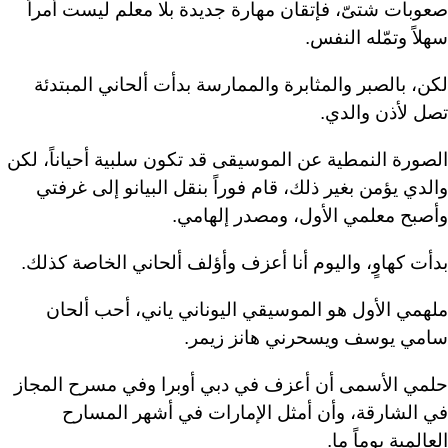
صعوبات شتىّ، فإتقان مهارة جديدة بلا معلم ليست أمراً
سهلاً وتمّله النفس.
لكن، بالصبر والمثابرة والممارسة بدأت ألحاني المبتدئة
تصل لأذن والدي.
الصورة النمطية عن الموسيقى قد تكون سلبية أحياناً، لكن
والدي يؤمن بغير ذلك، قام فوراً بنقل البيانو إلى غرفتي
وأصبح معلمي الأول، ومصدر إلهامي.
بدأت كهاوٍ، واليوم أنا أعزف وأؤلف ألحاني الخاصة كذلك.
ملهمي الأول هو الموسيقي اليوناني ياني، أحب ألحان
سامي يوسف ويسحرني هانز زيمر.
حلمي الأسمى أن أعزف في دبي أوبرا وفي مسرح المجاز
في الشارقة، وأن أمثل الإمارات في أشهر المسارح
العالمية يوماً ما.