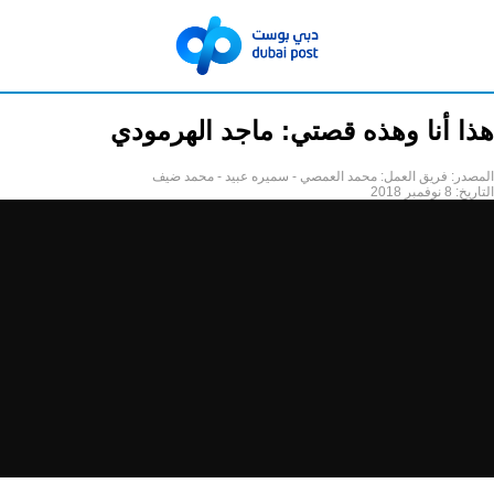
هذا أنا وهذه قصتي: ماجد الهرمودي
المصدر:
فريق العمل: محمد العمصي - سميره عبيد - محمد ضيف
التاريخ:
8 نوفمبر 2018