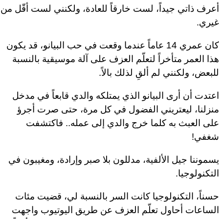
أعرف ذاتي جيداً، لست خارقاً للعادة، ولكنني لست أقّل من
غيري.
كان عمري 14 عاماً عندما وقعت في حب البيانو، قد يكون
هذا العمر متأخراً لتعلّم العزف على آلة موسيقية بالنسبة
للبعض، ولكنني لم ألقِ لذلك بالاً.
اعتدت أن أرى البيانو الذي يمتلكه والدي قابعاً في مدخل
منزلنا، ليعتريني الفضول في كل مرة، حتى صرت أجرؤ
على العبث به كلما خرج والدي إلى عمله.. فاكتشفت
شغفي!
يسموننا جيل الألفية، مدللون بلا صبر وإرادة، ومغيبون في
التكنولوجيا.
حسناً، التكنولوجيا كانت السر بالنسبة لي، قضيت مئات
الساعات أحاول تعلّم العزف عن طريق اليوتيوب واجهت