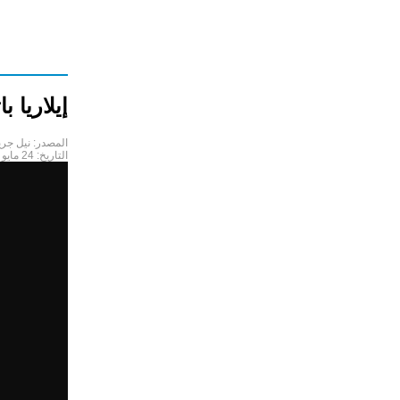
إيلاريا 
المصدر:
نيل جر
التاريخ:
24 مايو 2018