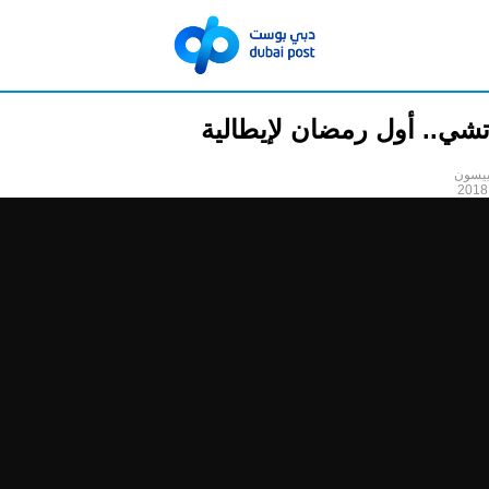
باتشي.. أول رمضان لإيطالية
ييسون