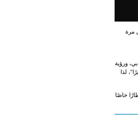
ل مرة
بي، ورؤية
ا"، لذا
رًا خاصًا