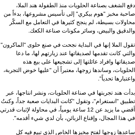
دفع الشغف بصناعة الحلويات منذ الطفولة هند الملا،
صاحبة مخبز "هوم بيكري" إلى تأسيس مشروعها، بدءاً من
محاولات بسيطة، لم ينجح كثيرها في التعامل مع السكّر
والدقيق والبيض، وسائر مكونات صناعة الكعك.
تقول الملا إنها في البداية نجحت في صنع حلوى "الماكرون"
والتي كانت تقدمها لصديقاتها عند زيارتهم لها، ما دعا
صديقاتها وافراد عائلتها إلى تشجيعها على بيع هذه
الحلويات، وساندها زوجها، معتبراً أن "عليها خوض التجربة،
واعتبارها تحدياً".
بدأت هند تجربتها في صناعة الحلويات، ونشر انتاجها، عبر
تطبيق "انستغرام"، وتقول "كانت البدايات صعبة جداً، وكنتُ
أقضي ما يزيد عن 12 ساعة يومياً، في محاولة لإثبات قدرتي
في هذا المجال، وإقناع الزبائن، بأن لدي شيء أقدمه".
ساعدها زوجها لفتح مخبزها الخاص الذي تبيع فيه كل