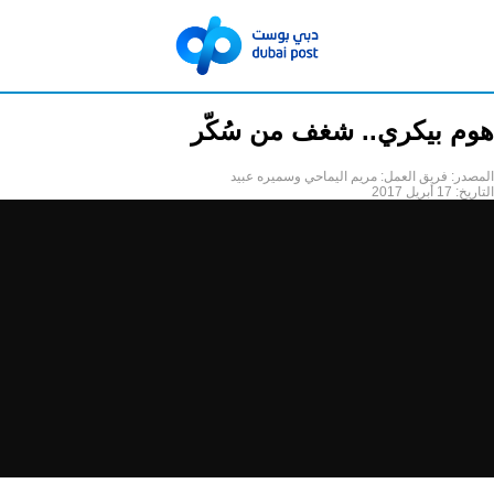
هوم بيكري.. شغف من سُكّر
المصدر:
فريق العمل: مريم اليماحي وسميره عبيد
التاريخ:
17 أبريل 2017